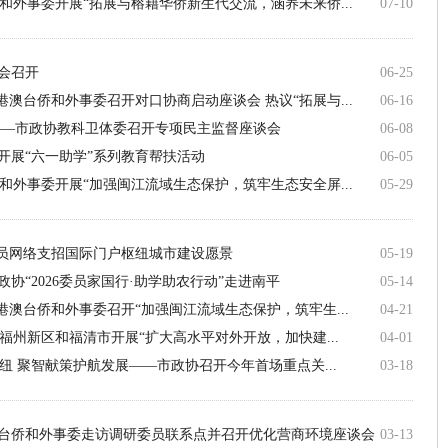
和外事委开展“拓展与榕籍华侨新生代交流，涵养未来侨...
07-10
会召开
06-25
澳台侨和外事委召开对口协商启动座谈会 热议“拓展与...
06-16
——市政协教科卫体委召开专项民主监督座谈会
06-08
开展“六一助学”系列教育帮扶活动
06-05
和外事委开展“加强闽江流域生态保护，筑牢生态安全屏...
05-29
委员网络支招国际门户枢纽城市建设愿景
05-19
协“2026委员家国行·助学助农行动”走进南平
05-14
港澳台侨和外事委召开“加强闽江流域生态保护，筑牢生...
04-21
福州新区和福清市开展“扩大高水平对外开放，加快建...
04-01
纽 聚智献策护航发展——市政协召开今年首场重点关...
03-18
台侨和外事委走访调研委员联系点并召开优化营商环境座谈会
03-13