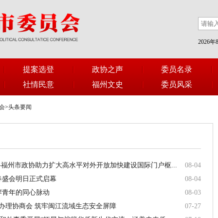
2026
提案选登
政协之声
委员名录
社情民意
福州文史
委员风采
会
>
头条要闻
福州市政协助力扩大高水平对外开放加快建设国际门户枢...
08-04
春盛会明日正式启幕
08-04
岸青年的同心脉动
08-03
办理协商会 筑牢闽江流域生态安全屏障
07-27