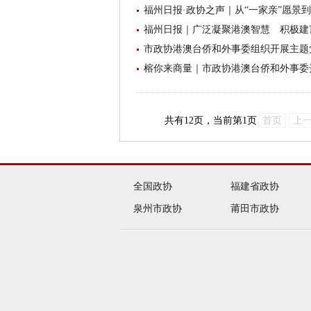
福州日报·政协之声｜从“一家亲”愿景
福州日报｜广泛凝聚港澳智慧 积极建言“
市政协港澳台侨和外事委组织开展主题
榕你来商量｜市政协港澳台侨和外事委
共有
12
页，当前第
1
页
首页
上
全国政协
福建省政协
泉州市政协
莆田市政协