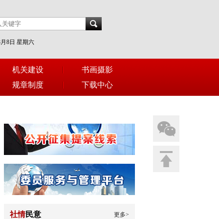
年8月8日 星期六
机关建设
书画摄影
规章制度
下载中心
社情
民意
更多>