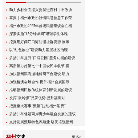
助力乡村全面振兴委员进百村｜市政协...
喜报｜福州市政协社情民意信息工作荣...
福州市政协2025年首场民情座谈会在福...
探索实施“15分钟课间”增强学生体魄...
挖掘用好闽江口海防遗址群资源 展示...
以“红色物业”建设助力基层社区治理...
多措并举提升“口袋公园”服务功能的建议
高质量办好第七个中国农民丰收节 喜...
加快福州滨海湿地科研平台建设 助力...
加强榕澳会展合作 提升福州会展国际...
推动福州民族传统体育创新发展的建议
发挥“鼓岭缘”品牌优势 提升福州对...
把握重大赛事“流量”拉动福州消费“...
多措并举促进两岸青少年融合发展的建议
支持发展流蜞特色养殖业 培优培强福州...
福州
文史
更多>