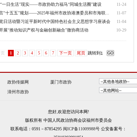
到“一日生活”现实——市政协助力福马“同城生活圈”建设
11-24
十五五”规划——2025年福州市政协港澳委员和市海联...
11-07
党日活动暨习近平新时代中国特色社会主义思想学习座谈会
11-04
开展“推动知识产权与金融创新融合”微协商活动
10-29
一页
1
2
3
4
5
6
7
下一页
尾页
跳转到
GO
政协传媒网
厦门市政协
漳州市政协
您好,欢迎您访问本网!
版权所有 中国人民政治协商会议福州市委员会
联系电话：0591－87854295
闽ICP备11009988号
公安备案号：