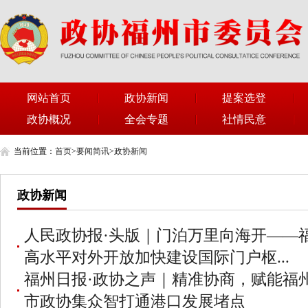
网站首页
政协新闻
提案选登
政协概况
全会专题
社情民意
当前位置：
首页
>
要闻简讯
>
政协新闻
政协新闻
人民政协报·头版｜门泊万里向海开——
高水平对外开放加快建设国际门户枢...
福州日报·政协之声｜精准协商，赋能福
市政协集众智打通港口发展堵点