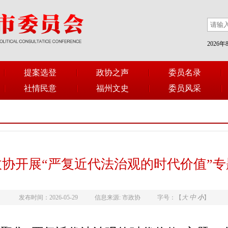
2026
提案选登
政协之声
委员名录
社情民意
福州文史
委员风采
协开展“严复近代法治观的时代价值”
中
发布时间：2026-05-29
信息来源: 市政协
字号：【
大
小
】