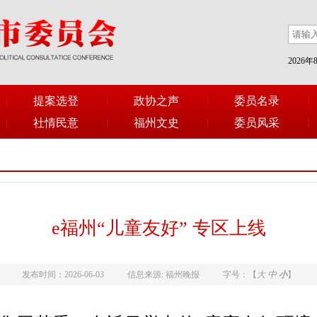
2026
提案选登
政协之声
委员名录
社情民意
福州文史
委员风采
e福州“儿童友好” 专区上线
中
发布时间：2026-06-03
信息来源: 福州晚报
字号：【
大
小
】